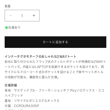
数量
G1990
G1990
RECON
RECON
2WAY
2WAY
TOTE
TOTE
在庫あり
B01005-
B01005-
02
02
の
の
数
数
カートに追加する
量
量
を
を
減
増
インナータグがモチーフのおしゃれな2WAYトート
ら
や
斜めに取り付けられたフラップ式のティルトポケットが特徴的な2WAYト
す
す
ートバッグ。内装にはLAPTOPを収納できるポケットを設けており、両
サイドにもドローコード式のポケットを設けることで傘やペットボトル
の収納が可能な、機能性に富んだ仕様。
仕様詳細
表地：サスティナブル・フリーモーションタフタbyソロテックス・エコ
ハイブリッド
裏地：リサイクルポリエステルオックス
付属：CORDURA305P