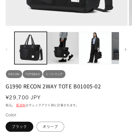
モ
ー
ダ
ル
で
メ
デ
ィ
ア
(1)
(2
RECON
TOTEBAG
トートバッグ
を
開
G1990 RECON 2WAY TOTE B01005-02
く
通
¥29,700 JPY
常
税込。
配送料
はチェックアウト時に計算されます。
価
Color
格
ブラック
オリーブ