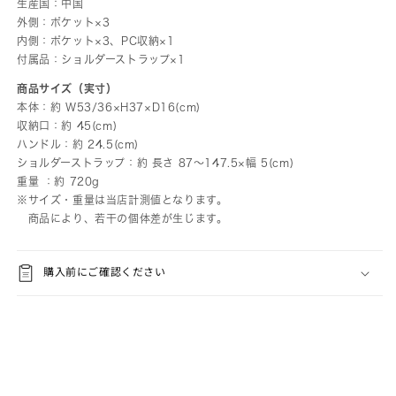
生産国：中国
外側：ポケット×3
内側：ポケット×3、PC収納×1
付属品：ショルダーストラップ×1
商品サイズ（実寸）
本体：約 W53/36×H37×D16(cm)
収納口：約 45(cm)
ハンドル：約 24.5(cm)
ショルダーストラップ：約 長さ 87～147.5×幅 5(cm)
重量 ：約 720g
※サイズ・重量は当店計測値となります。
商品により、若干の個体差が生じます。
購入前にご確認ください