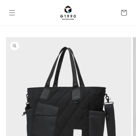
コンテ
ンツに
カ
進む
ー
ト
商品情
報にス
キップ