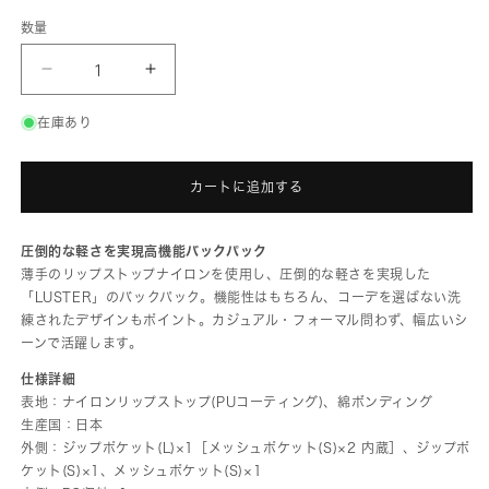
数量
G1990
G1990
LUSTER
LUSTER
DAYPACK
DAYPACK
B01004-
B01004-
在庫あり
02
02
の
の
数
数
カートに追加する
量
量
を
を
減
増
ら
や
圧倒的な軽さを実現高機能バックパック
す
す
薄手のリップストップナイロンを使用し、圧倒的な軽さを実現した
「LUSTER」のバックパック。機能性はもちろん、コーデを選ばない洗
練されたデザインもポイント。カジュアル・フォーマル問わず、幅広いシ
ーンで活躍します。
仕様詳細
表地：ナイロンリップストップ(PUコーティング)、綿ボンディング
生産国：日本
外側：ジップポケット(L)×1［メッシュポケット(S)×2 内蔵］、ジップポ
ケット(S)×1、メッシュポケット(S)×1