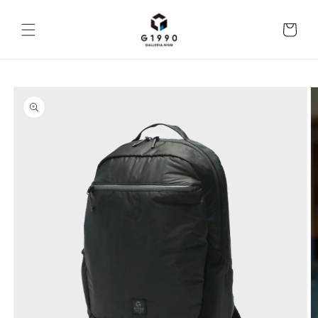
コンテ
ンツに
カ
進む
ー
ト
商品情
報にス
キップ