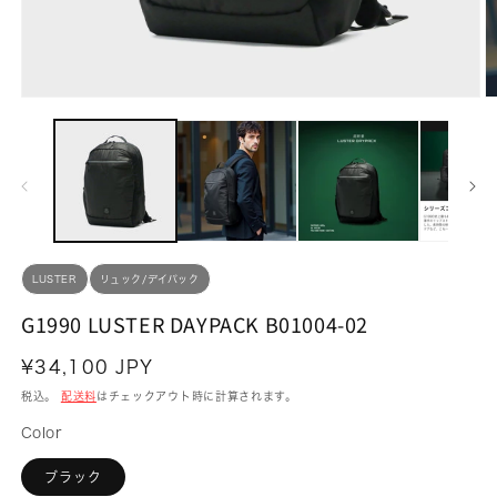
モ
ー
ダ
ル
で
メ
デ
ィ
ア
(1)
(2
LUSTER
リュック/デイパック
を
開
G1990 LUSTER DAYPACK B01004-02
く
通
¥34,100 JPY
常
税込。
配送料
はチェックアウト時に計算されます。
価
Color
格
ブラック