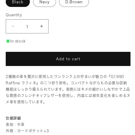
Black
Navy
D.Brown
Quantity
Decrease
Increase
quantity
quantity
for
for
G1990
G1990
In stock
Raffine
Raffine
FOLDED
FOLDED
MINI
MINI
WALLET
WALLET
Add to cart
B01002-
B01002-
03
03
2種類の革を贅沢に使用したワンランク上の佇まいが魅力の『G1990
Raffine ラフィネ』の二つ折り財布。コンパクトながらもの必要な収納
機能はしっかり備えられています。表側にはキメの細かいしなやかで上品
な質感のフレンチキップレザーを使用し、内装には経年変化を楽しめるヌ
メ革を使用しています。
仕様詳細
表地：牛革
外側：カードポケット×3