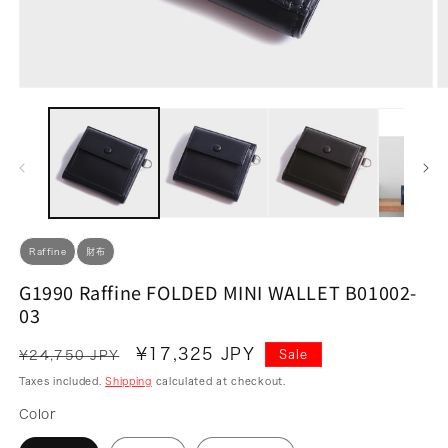
Open
O
media
m
1
2
in
in
modal
m
Raffine
財布
G1990 Raffine FOLDED MINI WALLET B01002-
03
Regular
Sale
¥17,325 JPY
Sale
¥24,750 JPY
price
price
Taxes included.
Shipping
calculated at checkout.
Color