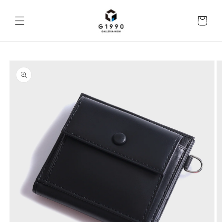
Skip to
content
Cart
Skip to
product
information