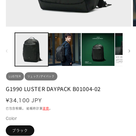
在
互
動
視
窗
中
開
啟
多
媒
LUSTER
リュック/デイパック
體
檔
G1990 LUSTER DAYPACK B01004-02
案
1
2
定
¥34,100 JPY
價
已包含稅額。 結帳時計算
運費
。
Color
ブラック