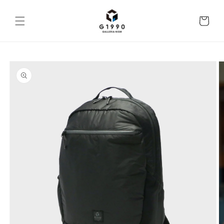
跳至內
購
容
物
車
略過產
品資訊