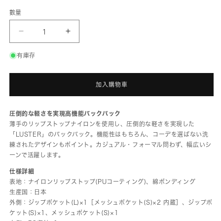
數量
G1990
G1990
LUSTER
LUSTER
DAYPACK
DAYPACK
B01004-
B01004-
有庫存
02
02
數
數
量
量
加入購物車
減
增
少
加
圧倒的な軽さを実現高機能バックパック
薄手のリップストップナイロンを使用し、圧倒的な軽さを実現した
「LUSTER」のバックパック。機能性はもちろん、コーデを選ばない洗
練されたデザインもポイント。カジュアル・フォーマル問わず、幅広いシ
ーンで活躍します。
仕様詳細
表地：ナイロンリップストップ(PUコーティング)、綿ボンディング
生産国：日本
外側：ジップポケット(L)×1［メッシュポケット(S)×2 内蔵］、ジップポ
ケット(S)×1、メッシュポケット(S)×1