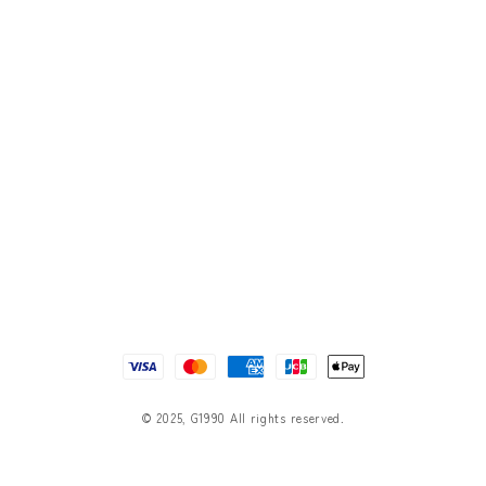
決
済
方
© 2025, G1990 All rights reserved.
法