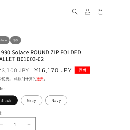
购
登
物
录
车
olace
財布
1990 Solace ROUND ZIP FOLDED
ALLET B01003-02
常
促
¥16,170 JPY
23,100 JPY
促销
规
销
含税费。 结账时计算的
运费
。
价
价
lor
格
Black
Gray
Navy
量
减
增