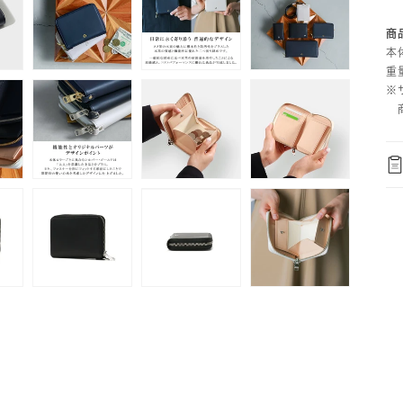
ポ
商
本体
重
※
商