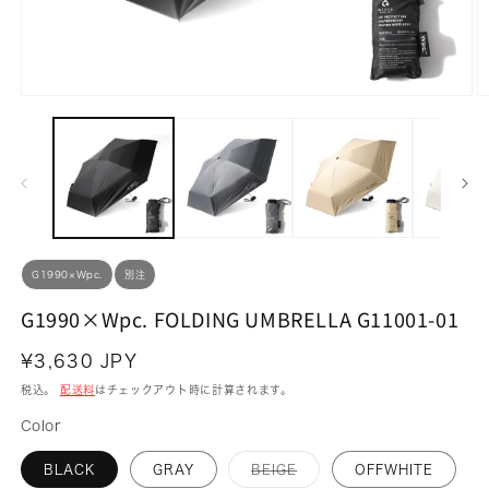
モ
ー
ダ
ル
で
メ
デ
ィ
ア
(1)
(2
G1990×Wpc.
別注
を
開
G1990×Wpc. FOLDING UMBRELLA G11001-01
く
通
¥3,630 JPY
常
税込。
配送料
はチェックアウト時に計算されます。
価
Color
格
バ
BLACK
GRAY
BEIGE
OFFWHITE
リ