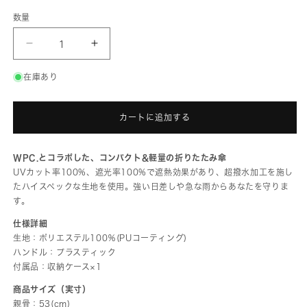
エ
ー
数量
シ
ョ
ン
は
G1990×Wpc.
G1990×Wpc.
売
FOLDING
FOLDING
り
UMBRELLA
UMBRELLA
切
G11001-
G11001-
在庫あり
れ
01
01
て
い
の
の
る
数
数
か
カートに追加する
量
量
販
売
を
を
で
減
増
き
ま
ら
や
WPC.とコラボした、コンパクト&軽量の折りたたみ傘
せ
す
す
ん
UVカット率100%、遮光率100%で遮熱効果があり、超撥水加工を施し
たハイスペックな生地を使用。強い日差しや急な雨からあなたを守りま
す。
仕様詳細
生地：ポリエステル100％(PUコーティング)
ハンドル：プラスティック
付属品：収納ケース×1
商品サイズ（実寸）
親骨：53(cm)