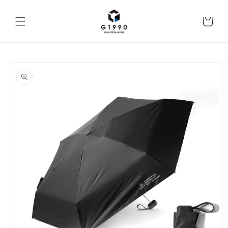
コンテ
ンツに
カ
進む
ー
ト
商品情
報にス
キップ