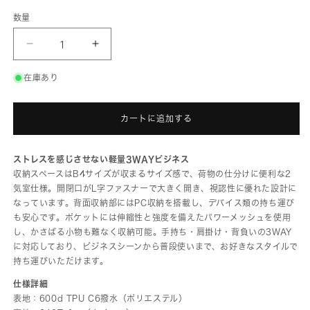
数量
G1990
G1990
COMMUTE
COMMUTE
3WAY
3WAY
BRIEFCASE
BRIEFCASE
在庫あり
B01001-
B01001-
04
04
の
の
数
数
カートに追加する
量
量
を
を
減
増
ストレスを感じさせない軽量3WAYビジネス
ら
や
収納スペースはB4サイズが収まるサイズ感で、荷物の仕分けに便利な2
す
す
気室仕様。開閉口がL字ファスナーで大きく開き、視認性に優れた設計に
なっています。背面収納部にはPC収納を搭載し、デバイス類の持ち運び
も安心です。ポケットには伸縮性と強度を備えたパワーメッシュを使用
し、かさばる小物も難なく収納可能。手持ち・肩掛け・背負いの3WAY
に対応しており、ビジネスシーンから普段使いまで、お好きなスタイルで
持ち運びいただけます。
仕様詳細
表地：600d TPU C6撥水（ポリエステル）