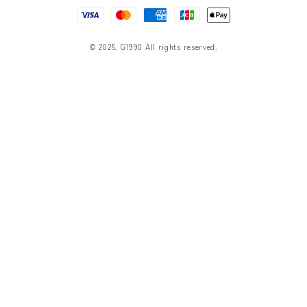
決
済
方
© 2025, G1990 All rights reserved.
法