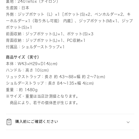
裏地：240Tefox（ナイロン）
生産国：日本
外側：ジップポケット（L）×1［ポケット(S)×2、ペンホルダー×2、キ
ーホルダー×1（取り外し可能） 内蔵］、ジップポケット(M)×1、ジップ
ポケット(S)×1
前面収納：ジップポケット(L)×1、ポケット(S)×3
背面収納：ジップポケット(L)×1、PC収納×1
付属品：ショルダーストラップ×1
商品サイズ（実寸）
本体：W43×H29×D14(cm)
ハンドル：高さ 10(cm)
リュックストラップ：長さ 約 43～88×幅 約 2～7(cm)
ショルダーストラップ：長さ 84～135×幅 4(cm)
重量 ：約 1480g
※サイズ・重量は当店計測値となります。
商品により、若干の個体差が生じます。
購入前にご確認ください