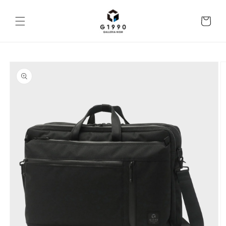
コンテ
ンツに
カ
進む
ー
ト
商品情
報にス
キップ