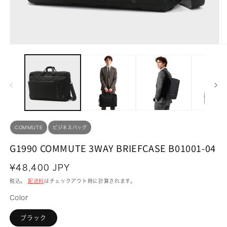
モ
ー
ダ
ル
で
メ
デ
ィ
ア
(1)
(2
COMMUTE
ビジネスバッグ
を
開
G1990 COMMUTE 3WAY BRIEFCASE B01001-04
く
通
¥48,400 JPY
常
税込。
配送料
はチェックアウト時に計算されます。
価
Color
格
ブラック