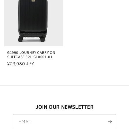
G1990 JOURNEY CARRY-ON
SUITCASE 32L G10001-01
通
¥23,980 JPY
常
価
格
JOIN OUR NEWSLETTER
EMAIL