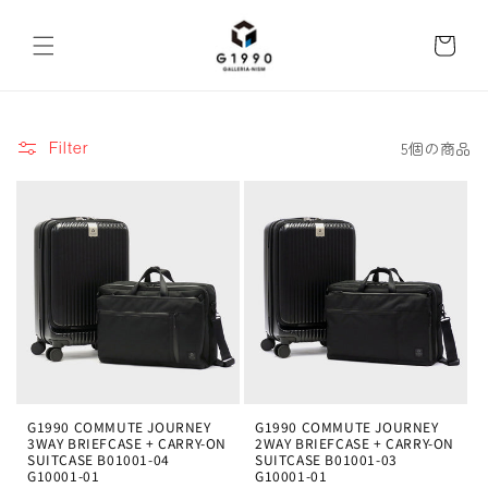
コンテ
ンツに
カ
進む
ー
ト
5個の商品
Filter
G1990 COMMUTE JOURNEY
G1990 COMMUTE JOURNEY
3WAY BRIEFCASE + CARRY-ON
2WAY BRIEFCASE + CARRY-ON
SUITCASE B01001-04
SUITCASE B01001-03
G10001-01
G10001-01