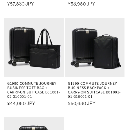
通
¥57,830 JPY
通
¥53,980 JPY
常
常
価
価
格
格
G1990 COMMUTE JOURNEY
G1990 COMMUTE JOURNEY
BUSINESS TOTE BAG +
BUSINESS BACKPACK +
CARRY-ON SUITCASE B01001-
CARRY-ON SUITCASE B01001-
02 G10001-01
01 G10001-01
通
¥44,080 JPY
通
¥50,680 JPY
常
常
価
価
格
格