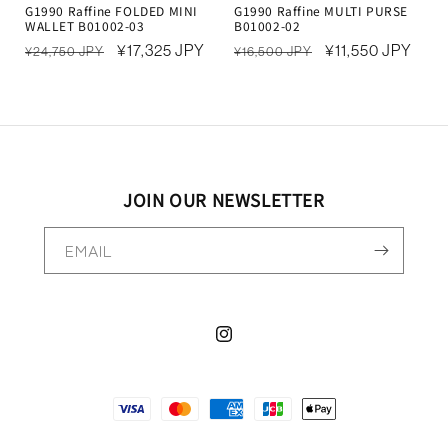
G1990 Raffine FOLDED MINI
G1990 Raffine MULTI PURSE
WALLET B01002-03
B01002-02
정
할
¥17,325 JPY
정
할
¥11,550 JPY
¥24,750 JPY
¥16,500 JPY
가
인
가
인
가
가
JOIN OUR NEWSLETTER
EMAIL
Instagram
決
済
方