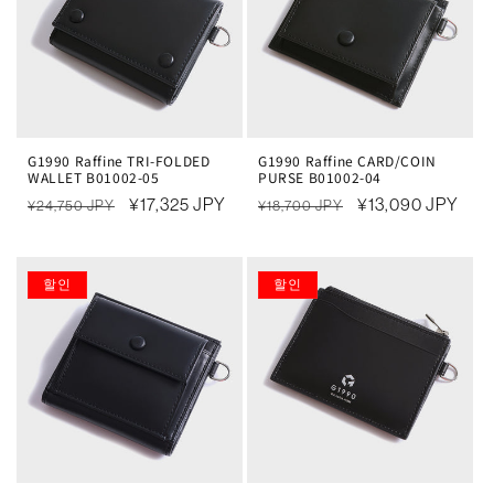
G1990 Raffine TRI-FOLDED
G1990 Raffine CARD/COIN
WALLET B01002-05
PURSE B01002-04
정
할
¥17,325 JPY
정
할
¥13,090 JPY
¥24,750 JPY
¥18,700 JPY
가
인
가
인
가
가
할인
할인