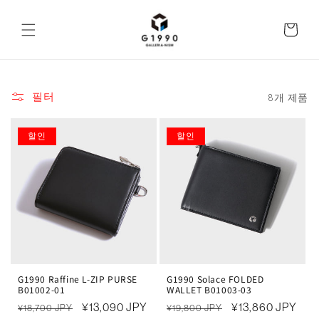
콘텐츠
로 건너
카
뛰기
트
8개 제품
필터
할인
할인
G1990 Raffine L-ZIP PURSE
G1990 Solace FOLDED
B01002-01
WALLET B01003-03
정
할
¥13,090 JPY
정
할
¥13,860 JPY
¥18,700 JPY
¥19,800 JPY