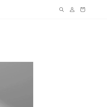
ロ
カ
グ
ー
イ
ト
ン