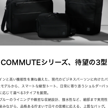
COMMUTEシリーズ、
待望の3
インと高い機能性を兼ね備えた、現代のビジネスパーソンに向けたバ
量モデルから、スマートな縦型トート、日常に寄り添うショルダーバ
に応じて選べる3タイプを展開。
ブルーのライニングや緻密な収納設計、撥水性など、細部まで実用性
染みながら、品格ある佇まいで日々の信頼に応える、上質なバッグ。